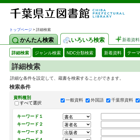
トップページ
> 詳細検索
かんたん検索
いろいろ検索
新着資料
詳細検索
ジャンル検索
NDC分類検索
新着資料
テー
詳細検索
詳細な条件を設定して、蔵書を検索することができます。
検索条件
資料種別
一般資料
外国語
千葉県資料
すべて選択
キーワード１
キーワード２
キーワード３
キーワード４