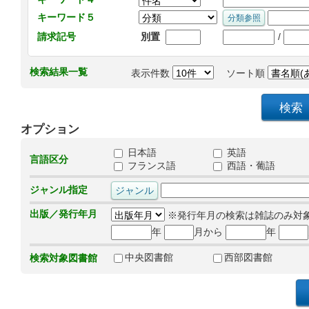
キーワード５
/
請求記号
別置
検索結果一覧
表示件数
ソート順
オプション
日本語
英語
言語区分
フランス語
西語・葡語
ジャンル指定
出版／発行年月
※発行年月の検索は雑誌のみ対
年
月から
年
中央図書館
西部図書館
検索対象図書館