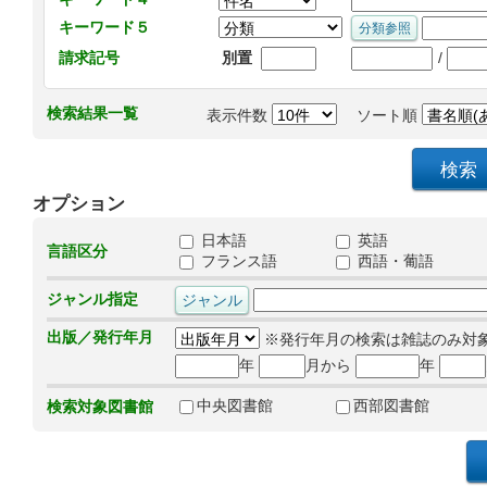
キーワード５
/
請求記号
別置
検索結果一覧
表示件数
ソート順
オプション
日本語
英語
言語区分
フランス語
西語・葡語
ジャンル指定
出版／発行年月
※発行年月の検索は雑誌のみ対
年
月から
年
中央図書館
西部図書館
検索対象図書館