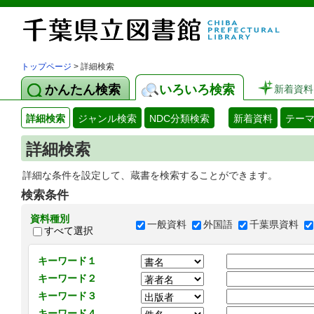
トップページ
> 詳細検索
かんたん検索
いろいろ検索
新着資料
詳細検索
ジャンル検索
NDC分類検索
新着資料
テー
詳細検索
詳細な条件を設定して、蔵書を検索することができます。
検索条件
資料種別
一般資料
外国語
千葉県資料
すべて選択
キーワード１
キーワード２
キーワード３
キーワード４