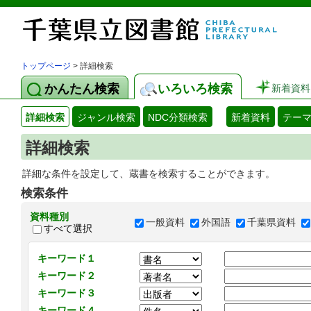
トップページ
> 詳細検索
かんたん検索
いろいろ検索
新着資料
詳細検索
ジャンル検索
NDC分類検索
新着資料
テー
詳細検索
詳細な条件を設定して、蔵書を検索することができます。
検索条件
資料種別
一般資料
外国語
千葉県資料
すべて選択
キーワード１
キーワード２
キーワード３
キーワード４