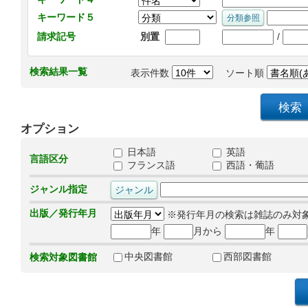
キーワード５
/
請求記号
別置
検索結果一覧
表示件数
ソート順
オプション
日本語
英語
言語区分
フランス語
西語・葡語
ジャンル指定
出版／発行年月
※発行年月の検索は雑誌のみ対
年
月から
年
中央図書館
西部図書館
検索対象図書館