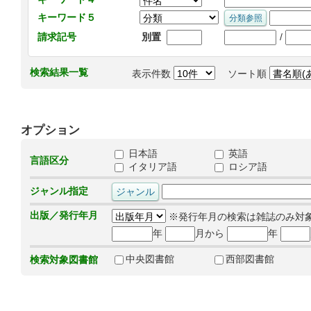
キーワード５
/
請求記号
別置
検索結果一覧
表示件数
ソート順
オプション
日本語
英語
言語区分
イタリア語
ロシア語
ジャンル指定
出版／発行年月
※発行年月の検索は雑誌のみ対
年
月から
年
中央図書館
西部図書館
検索対象図書館