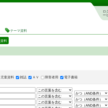
図書館 蔵書検索・予約システム
ロ
ー
テーマ資料
マ資料
児童資料
雑誌
ＡＶ
障害者用
電子書籍