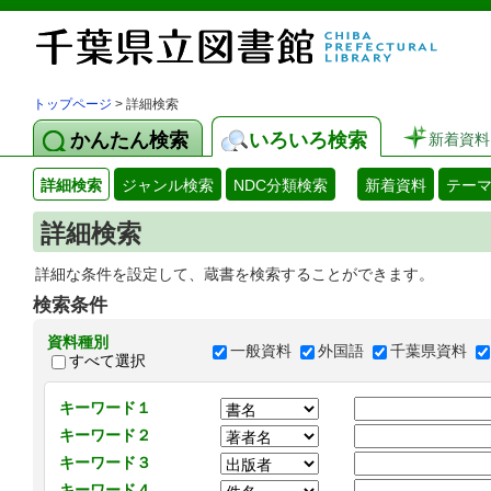
トップページ
> 詳細検索
かんたん検索
いろいろ検索
新着資料
詳細検索
ジャンル検索
NDC分類検索
新着資料
テー
詳細検索
詳細な条件を設定して、蔵書を検索することができます。
検索条件
資料種別
一般資料
外国語
千葉県資料
すべて選択
キーワード１
キーワード２
キーワード３
キーワード４