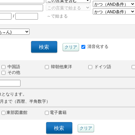
/
～で始まる
清音化する
中国語
韓朝他東洋
ドイツ語
その他
象となります。
月まで（西暦、半角数字）
東部図書館
電子書籍