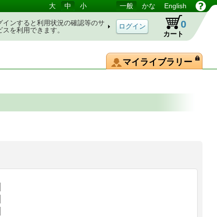
大
中
小
一般
かな
English
0
グインすると利用状況の確認等のサ
ビスを利用できます。
カート
マイライブラリー