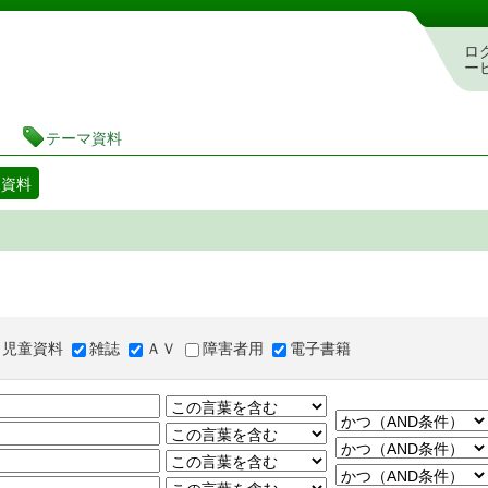
図書館 蔵書検索・予約システム
ロ
ー
テーマ資料
マ資料
児童資料
雑誌
ＡＶ
障害者用
電子書籍