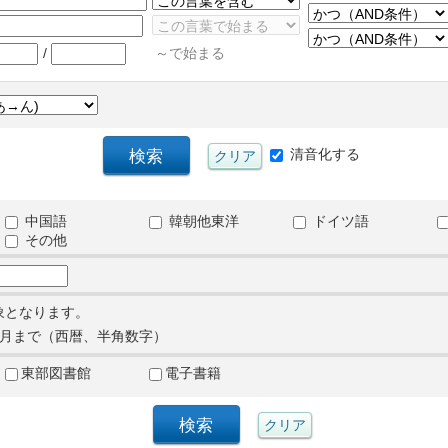
/
～で始まる
清音化する
中国語
韓朝他東洋
ドイツ語
その他
象となります。
月まで（西暦、半角数字）
東部図書館
電子書籍