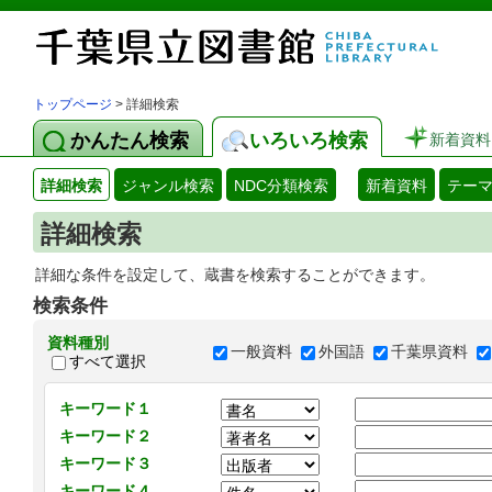
トップページ
> 詳細検索
かんたん検索
いろいろ検索
新着資料
詳細検索
ジャンル検索
NDC分類検索
新着資料
テー
詳細検索
詳細な条件を設定して、蔵書を検索することができます。
検索条件
資料種別
一般資料
外国語
千葉県資料
すべて選択
キーワード１
キーワード２
キーワード３
キーワード４