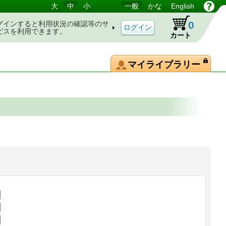
大
中
小
一般
かな
English
0
グインすると利用状況の確認等のサ
ビスを利用できます。
カート
マイライブラリー