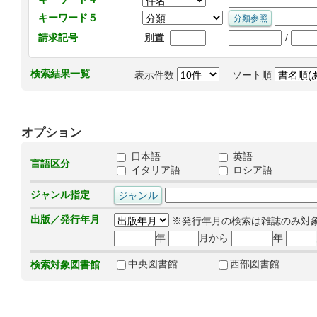
キーワード５
/
請求記号
別置
検索結果一覧
表示件数
ソート順
オプション
日本語
英語
言語区分
イタリア語
ロシア語
ジャンル指定
出版／発行年月
※発行年月の検索は雑誌のみ対
年
月から
年
中央図書館
西部図書館
検索対象図書館