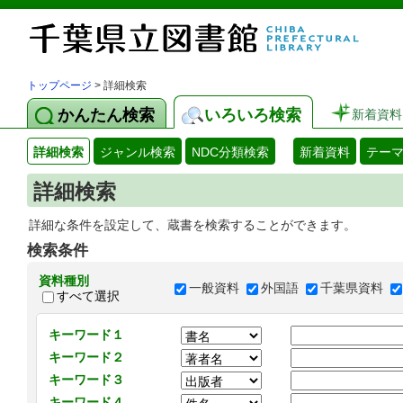
トップページ
> 詳細検索
かんたん検索
いろいろ検索
新着資料
詳細検索
ジャンル検索
NDC分類検索
新着資料
テー
詳細検索
詳細な条件を設定して、蔵書を検索することができます。
検索条件
資料種別
一般資料
外国語
千葉県資料
すべて選択
キーワード１
キーワード２
キーワード３
キーワード４