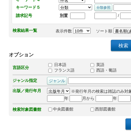
キーワード５
/
請求記号
別置
検索結果一覧
表示件数
ソート順
オプション
日本語
英語
言語区分
フランス語
西語・葡語
ジャンル指定
出版／発行年月
※発行年月の検索は雑誌のみ対
年
月から
年
中央図書館
西部図書館
検索対象図書館