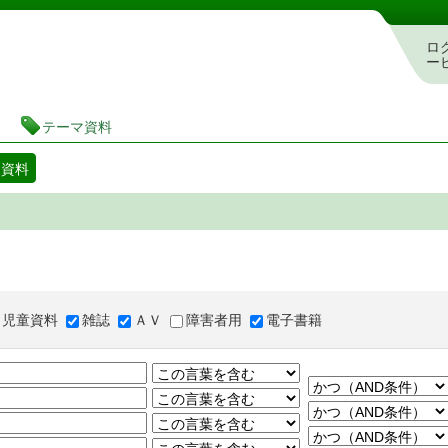
図書館 蔵書検索・予約システム
ロ
ー
テーマ資料
マ資料
児童資料
雑誌
ＡＶ
障害者用
電子書籍