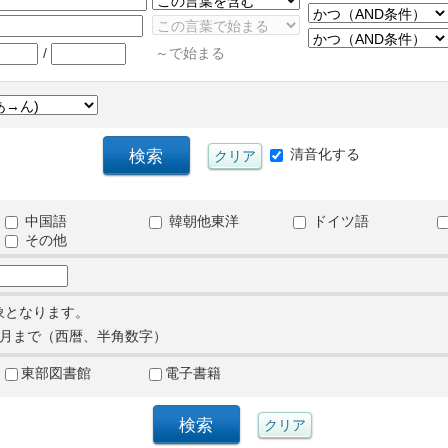
/
～で始まる
清音化する
中国語
韓朝他東洋
ドイツ語
その他
象となります。
月まで（西暦、半角数字）
東部図書館
電子書籍