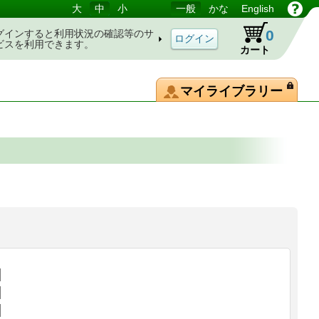
大
中
小
一般
かな
English
0
グインすると利用状況の確認等のサ
ビスを利用できます。
カート
マイライブラリー