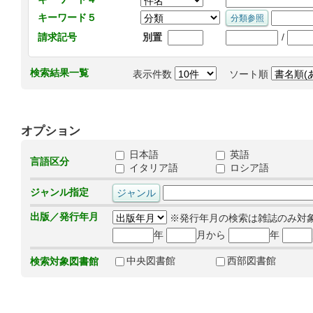
キーワード５
/
請求記号
別置
検索結果一覧
表示件数
ソート順
オプション
日本語
英語
言語区分
イタリア語
ロシア語
ジャンル指定
出版／発行年月
※発行年月の検索は雑誌のみ対
年
月から
年
中央図書館
西部図書館
検索対象図書館