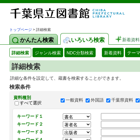
トップページ
> 詳細検索
かんたん検索
いろいろ検索
新着資料
詳細検索
ジャンル検索
NDC分類検索
新着資料
テー
詳細検索
詳細な条件を設定して、蔵書を検索することができます。
検索条件
資料種別
一般資料
外国語
千葉県資料
すべて選択
キーワード１
キーワード２
キーワード３
キーワード４