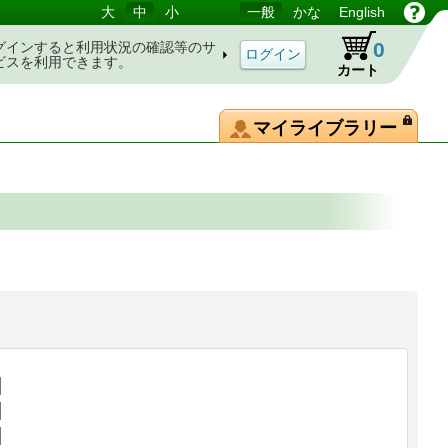
大
中
小
一般
かな
English
0
グインすると利用状況の確認等のサ
ビスを利用できます。
カート
マイライブラリー