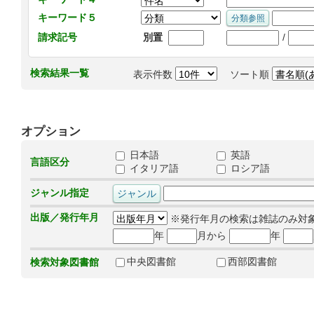
キーワード５
/
請求記号
別置
検索結果一覧
表示件数
ソート順
オプション
日本語
英語
言語区分
イタリア語
ロシア語
ジャンル指定
出版／発行年月
※発行年月の検索は雑誌のみ対
年
月から
年
中央図書館
西部図書館
検索対象図書館