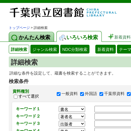
トップページ
> 詳細検索
かんたん検索
いろいろ検索
新着資料
詳細検索
ジャンル検索
NDC分類検索
新着資料
テー
詳細検索
詳細な条件を設定して、蔵書を検索することができます。
検索条件
資料種別
一般資料
外国語
千葉県資料
すべて選択
キーワード１
キーワード２
キーワード３
キーワード４