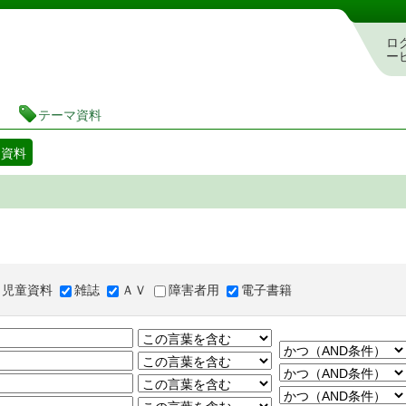
図書館 蔵書検索・予約システム
ロ
ー
テーマ資料
マ資料
児童資料
雑誌
ＡＶ
障害者用
電子書籍