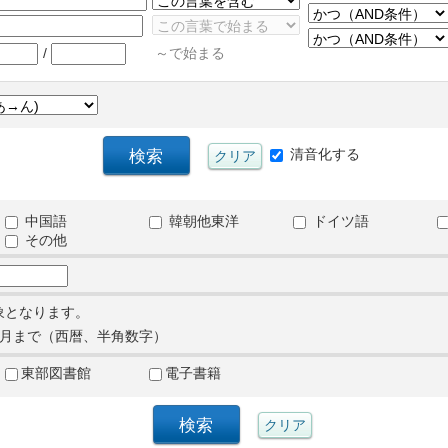
/
～で始まる
清音化する
中国語
韓朝他東洋
ドイツ語
その他
象となります。
月まで（西暦、半角数字）
東部図書館
電子書籍