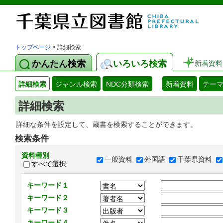
トップページ
> 詳細検索
かんたん検索
いろいろ検索
新着資料
詳細検索
ジャンル検索
NDC分類検索
新着資料
テー
詳細検索
詳細な条件を設定して、蔵書を検索することができます。
検索条件
資料種別
一般資料
外国語
千葉県資料
すべて選択
キーワード１
キーワード２
キーワード３
キーワード４