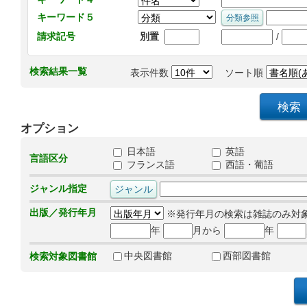
キーワード５
/
請求記号
別置
検索結果一覧
表示件数
ソート順
オプション
日本語
英語
言語区分
フランス語
西語・葡語
ジャンル指定
出版／発行年月
※発行年月の検索は雑誌のみ対
年
月から
年
中央図書館
西部図書館
検索対象図書館