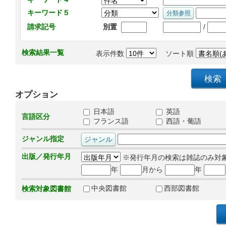
キーワード５
/
請求記号
別置
検索結果一覧
表示件数
ソート順
オプション
日本語
英語
言語区分
フランス語
西語・葡語
ジャンル指定
出版／発行年月
※発行年月の検索は雑誌のみ対
年
月から
年
中央図書館
西部図書館
検索対象図書館