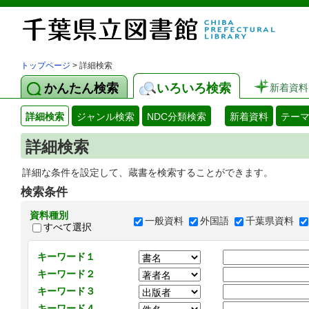
トップページ
> 詳細検索
かんたん検索
いろいろ検索
新着資料
詳細検索
ジャンル検索
NDC分類検索
新着資料
テー
詳細検索
詳細な条件を設定して、蔵書を検索することができます。
検索条件
資料種別
一般資料
外国語
千葉県資料
すべて選択
キーワード１
キーワード２
キーワード３
キーワード４