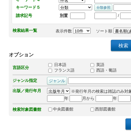
キーワード５
/
請求記号
別置
検索結果一覧
表示件数
ソート順
オプション
日本語
英語
言語区分
フランス語
西語・葡語
ジャンル指定
出版／発行年月
※発行年月の検索は雑誌のみ対
年
月から
年
中央図書館
西部図書館
検索対象図書館