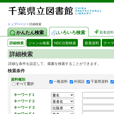
トップページ
> 詳細検索
かんたん検索
いろいろ検索
新着資料
詳細検索
ジャンル検索
NDC分類検索
新着資料
テー
詳細検索
詳細な条件を設定して、蔵書を検索することができます。
検索条件
資料種別
一般資料
外国語
千葉県資料
すべて選択
キーワード１
キーワード２
キーワード３
キーワード４