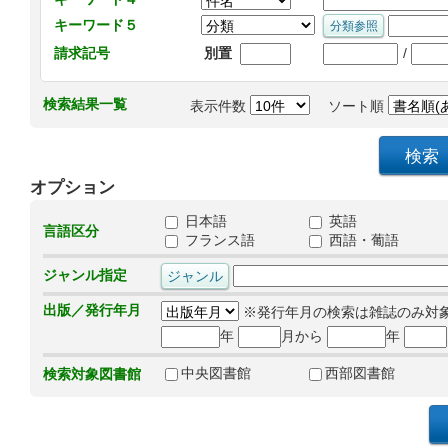
キーワード５
/
請求記号
別置
検索結果一覧
表示件数
ソート順
オプション
日本語
英語
言語区分
フランス語
西語・葡語
ジャンル指定
出版／発行年月
※発行年月の検索は雑誌のみ対
年
月から
年
中央図書館
西部図書館
検索対象図書館