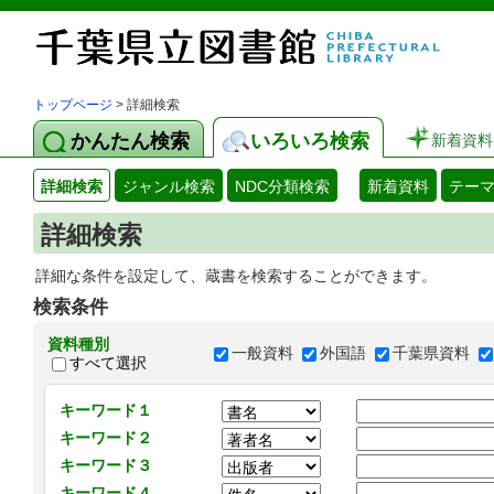
トップページ
> 詳細検索
かんたん検索
いろいろ検索
新着資料
詳細検索
ジャンル検索
NDC分類検索
新着資料
テー
詳細検索
詳細な条件を設定して、蔵書を検索することができます。
検索条件
資料種別
一般資料
外国語
千葉県資料
すべて選択
キーワード１
キーワード２
キーワード３
キーワード４