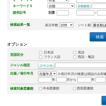
キーワード５
/
請求記号
別置
検索結果一覧
表示件数
ソート順
オプション
日本語
英語
言語区分
フランス語
西語・葡語
ジャンル指定
出版／発行年月
※発行年月の検索は雑誌のみ対
年
月から
年
中央図書館
西部図書館
検索対象図書館