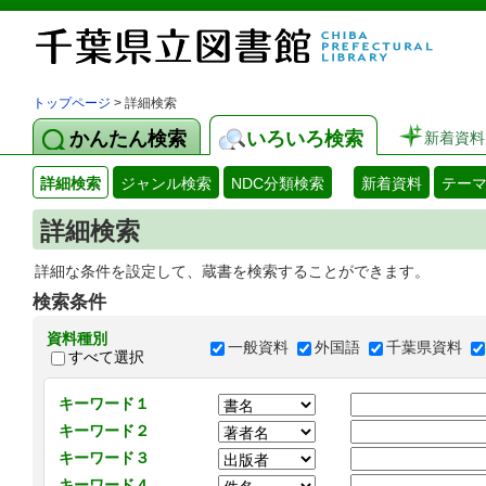
トップページ
> 詳細検索
かんたん検索
いろいろ検索
新着資料
詳細検索
ジャンル検索
NDC分類検索
新着資料
テー
詳細検索
詳細な条件を設定して、蔵書を検索することができます。
検索条件
資料種別
一般資料
外国語
千葉県資料
すべて選択
キーワード１
キーワード２
キーワード３
キーワード４