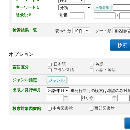
キーワード５
/
請求記号
別置
検索結果一覧
表示件数
ソート順
オプション
日本語
英語
言語区分
フランス語
西語・葡語
ジャンル指定
出版／発行年月
※発行年月の検索は雑誌のみ対
年
月から
年
中央図書館
西部図書館
検索対象図書館