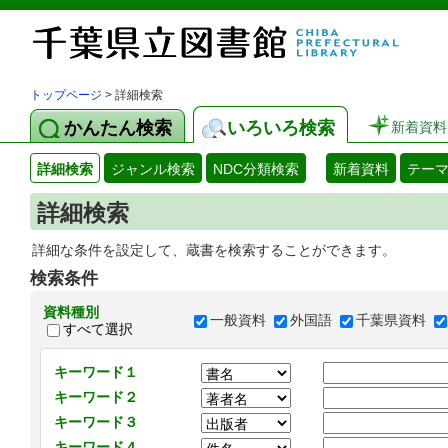
トップページ
> 詳細検索
かんたん検索
いろいろ検索
新着資料
詳細検索
ジャンル検索
NDC分類検索
新着資料
テー
詳細検索
詳細な条件を設定して、蔵書を検索することができます。
検索条件
資料種別
一般資料
外国語
千葉県資料
すべて選択
キーワード１
キーワード２
キーワード３
キーワード４