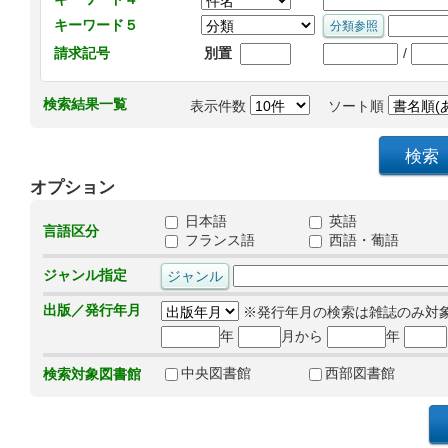
キーワード５
/
請求記号
別置
検索結果一覧
表示件数
ソート順
オプション
日本語
英語
言語区分
フランス語
西語・葡語
ジャンル指定
出版／発行年月
※発行年月の検索は雑誌のみ対
年
月から
年
中央図書館
西部図書館
検索対象図書館