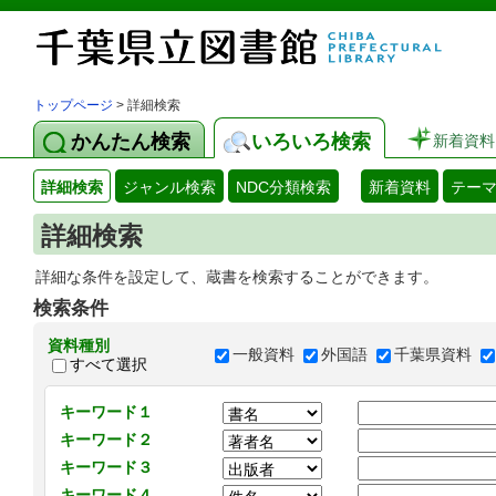
トップページ
> 詳細検索
かんたん検索
いろいろ検索
新着資料
詳細検索
ジャンル検索
NDC分類検索
新着資料
テー
詳細検索
詳細な条件を設定して、蔵書を検索することができます。
検索条件
資料種別
一般資料
外国語
千葉県資料
すべて選択
キーワード１
キーワード２
キーワード３
キーワード４