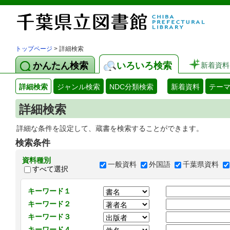
トップページ
> 詳細検索
かんたん検索
いろいろ検索
新着資料
詳細検索
ジャンル検索
NDC分類検索
新着資料
テー
詳細検索
詳細な条件を設定して、蔵書を検索することができます。
検索条件
資料種別
一般資料
外国語
千葉県資料
すべて選択
キーワード１
キーワード２
キーワード３
キーワード４