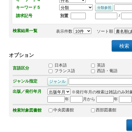
キーワード５
/
請求記号
別置
検索結果一覧
表示件数
ソート順
オプション
日本語
英語
言語区分
フランス語
西語・葡語
ジャンル指定
出版／発行年月
※発行年月の検索は雑誌のみ対
年
月から
年
中央図書館
西部図書館
検索対象図書館