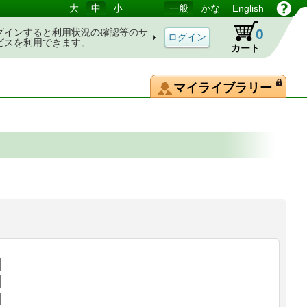
大
中
小
一般
かな
English
0
グインすると利用状況の確認等のサ
ビスを利用できます。
カート
マイライブラリー