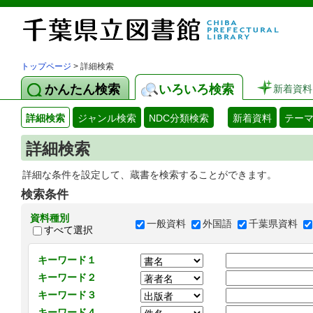
トップページ
> 詳細検索
かんたん検索
いろいろ検索
新着資料
詳細検索
ジャンル検索
NDC分類検索
新着資料
テー
詳細検索
詳細な条件を設定して、蔵書を検索することができます。
検索条件
資料種別
一般資料
外国語
千葉県資料
すべて選択
キーワード１
キーワード２
キーワード３
キーワード４