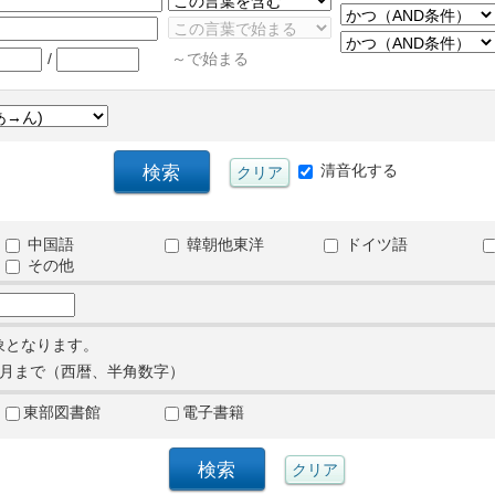
/
～で始まる
清音化する
中国語
韓朝他東洋
ドイツ語
その他
象となります。
月まで（西暦、半角数字）
東部図書館
電子書籍