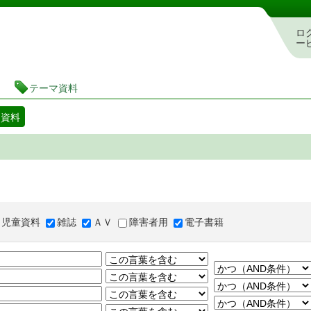
図書館 蔵書検索・予約システム
ロ
ー
テーマ資料
マ資料
児童資料
雑誌
ＡＶ
障害者用
電子書籍