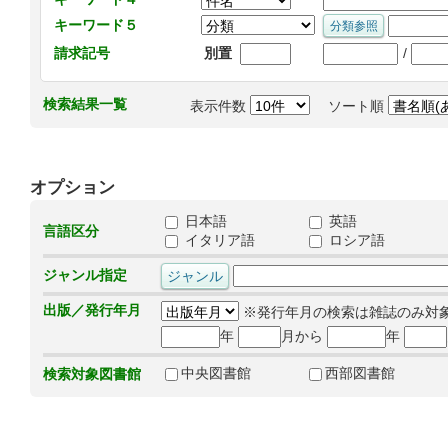
キーワード５
/
請求記号
別置
検索結果一覧
表示件数
ソート順
オプション
日本語
英語
言語区分
イタリア語
ロシア語
ジャンル指定
出版／発行年月
※発行年月の検索は雑誌のみ対
年
月から
年
中央図書館
西部図書館
検索対象図書館