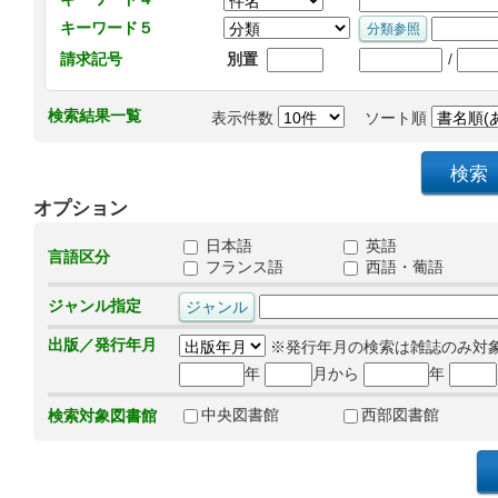
キーワード５
/
請求記号
別置
検索結果一覧
表示件数
ソート順
オプション
日本語
英語
言語区分
フランス語
西語・葡語
ジャンル指定
出版／発行年月
※発行年月の検索は雑誌のみ対
年
月から
年
中央図書館
西部図書館
検索対象図書館