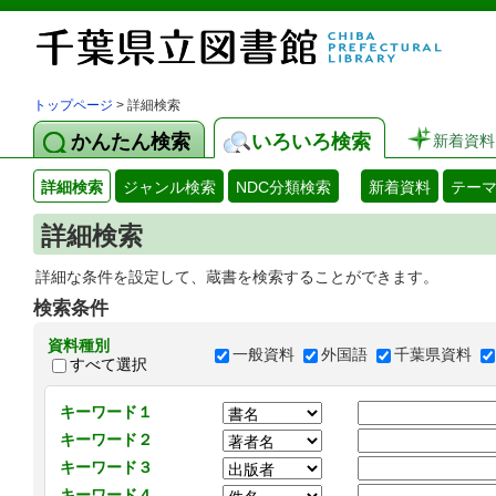
トップページ
> 詳細検索
かんたん検索
いろいろ検索
新着資料
詳細検索
ジャンル検索
NDC分類検索
新着資料
テー
詳細検索
詳細な条件を設定して、蔵書を検索することができます。
検索条件
資料種別
一般資料
外国語
千葉県資料
すべて選択
キーワード１
キーワード２
キーワード３
キーワード４