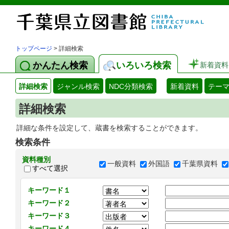
トップページ
> 詳細検索
かんたん検索
いろいろ検索
新着資料
詳細検索
ジャンル検索
NDC分類検索
新着資料
テー
詳細検索
詳細な条件を設定して、蔵書を検索することができます。
検索条件
資料種別
一般資料
外国語
千葉県資料
すべて選択
キーワード１
キーワード２
キーワード３
キーワード４