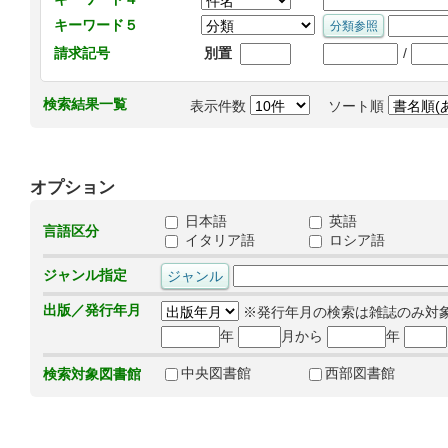
キーワード５
/
請求記号
別置
検索結果一覧
表示件数
ソート順
オプション
日本語
英語
言語区分
イタリア語
ロシア語
ジャンル指定
出版／発行年月
※発行年月の検索は雑誌のみ対
年
月から
年
中央図書館
西部図書館
検索対象図書館