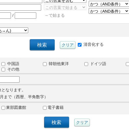
/
～で始まる
清音化する
中国語
韓朝他東洋
ドイツ語
その他
象となります。
月まで（西暦、半角数字）
東部図書館
電子書籍