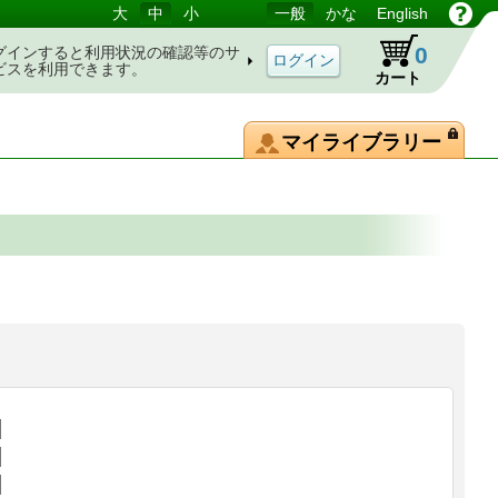
大
中
小
一般
かな
English
0
グインすると利用状況の確認等のサ
ビスを利用できます。
カート
マイライブラリー