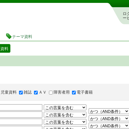
図書館 蔵書検索・予約システム
ロ
ー
テーマ資料
マ資料
児童資料
雑誌
ＡＶ
障害者用
電子書籍