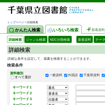
トップページ
> 詳細検索
かんたん検索
いろいろ検索
新着資料
詳細検索
ジャンル検索
NDC分類検索
新着資料
テー
詳細検索
詳細な条件を設定して、蔵書を検索することができます。
検索条件
資料種別
一般資料
外国語
千葉県資料
すべて選択
キーワード１
キーワード２
キーワード３
キーワード４