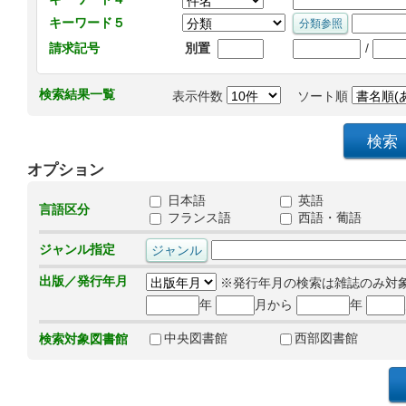
キーワード５
/
請求記号
別置
検索結果一覧
表示件数
ソート順
オプション
日本語
英語
言語区分
フランス語
西語・葡語
ジャンル指定
出版／発行年月
※発行年月の検索は雑誌のみ対
年
月から
年
中央図書館
西部図書館
検索対象図書館