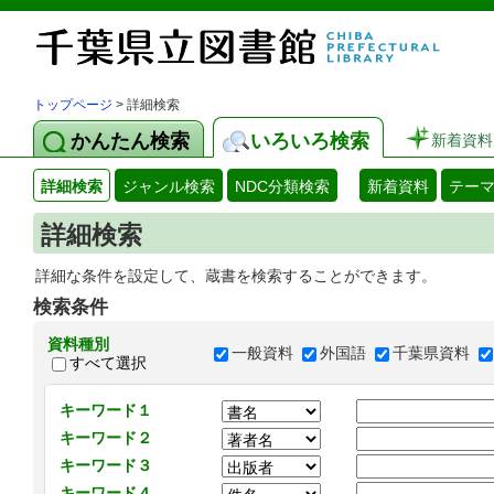
トップページ
> 詳細検索
かんたん検索
いろいろ検索
新着資料
詳細検索
ジャンル検索
NDC分類検索
新着資料
テー
詳細検索
詳細な条件を設定して、蔵書を検索することができます。
検索条件
資料種別
一般資料
外国語
千葉県資料
すべて選択
キーワード１
キーワード２
キーワード３
キーワード４