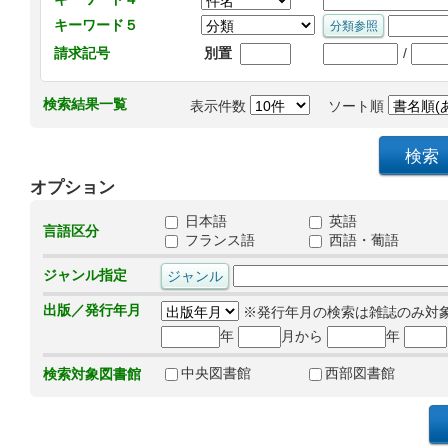
キーワード５
/
請求記号
別置
検索結果一覧
表示件数
ソート順
オプション
日本語
英語
言語区分
フランス語
西語・葡語
ジャンル指定
出版／発行年月
※発行年月の検索は雑誌のみ対
年
月から
年
中央図書館
西部図書館
検索対象図書館