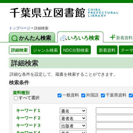
トップページ
> 詳細検索
かんたん検索
いろいろ検索
新着資料
詳細検索
ジャンル検索
NDC分類検索
新着資料
テー
詳細検索
詳細な条件を設定して、蔵書を検索することができます。
検索条件
資料種別
一般資料
外国語
千葉県資料
すべて選択
キーワード１
キーワード２
キーワード３
キーワード４