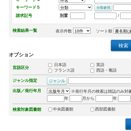
キーワード５
/
請求記号
別置
検索結果一覧
表示件数
ソート順
オプション
日本語
英語
言語区分
フランス語
西語・葡語
ジャンル指定
出版／発行年月
※発行年月の検索は雑誌のみ対
年
月から
年
中央図書館
西部図書館
検索対象図書館