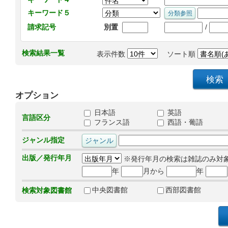
キーワード５
/
請求記号
別置
検索結果一覧
表示件数
ソート順
オプション
日本語
英語
言語区分
フランス語
西語・葡語
ジャンル指定
出版／発行年月
※発行年月の検索は雑誌のみ対
年
月から
年
中央図書館
西部図書館
検索対象図書館