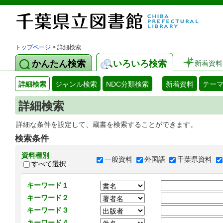
トップページ
> 詳細検索
かんたん検索
いろいろ検索
新着資料
詳細検索
ジャンル検索
NDC分類検索
新着資料
テー
詳細検索
詳細な条件を設定して、蔵書を検索することができます。
検索条件
資料種別
一般資料
外国語
千葉県資料
すべて選択
キーワード１
キーワード２
キーワード３
キーワード４