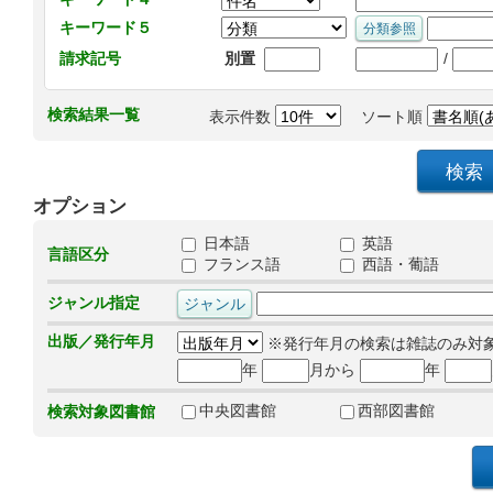
キーワード５
/
請求記号
別置
検索結果一覧
表示件数
ソート順
オプション
日本語
英語
言語区分
フランス語
西語・葡語
ジャンル指定
出版／発行年月
※発行年月の検索は雑誌のみ対
年
月から
年
中央図書館
西部図書館
検索対象図書館