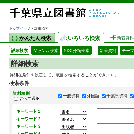
トップページ
> 詳細検索
かんたん検索
いろいろ検索
新着資料
詳細検索
ジャンル検索
NDC分類検索
新着資料
テー
詳細検索
詳細な条件を設定して、蔵書を検索することができます。
検索条件
資料種別
一般資料
外国語
千葉県資料
すべて選択
キーワード１
キーワード２
キーワード３
キーワード４