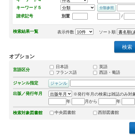
キーワード５
/
請求記号
別置
検索結果一覧
表示件数
ソート順
オプション
日本語
英語
言語区分
フランス語
西語・葡語
ジャンル指定
出版／発行年月
※発行年月の検索は雑誌のみ対
年
月から
年
中央図書館
西部図書館
検索対象図書館