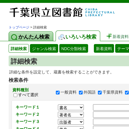
トップページ
> 詳細検索
かんたん検索
いろいろ検索
新着資料
詳細検索
ジャンル検索
NDC分類検索
新着資料
テー
詳細検索
詳細な条件を設定して、蔵書を検索することができます。
検索条件
資料種別
一般資料
外国語
千葉県資料
すべて選択
キーワード１
キーワード２
キーワード３
キーワード４