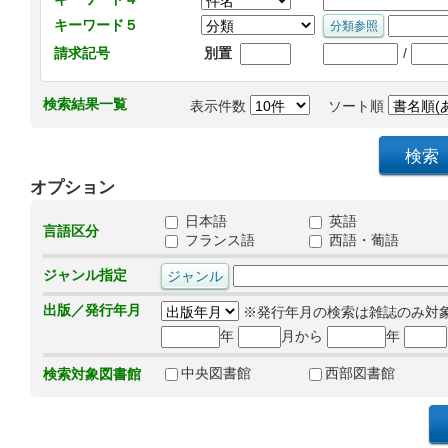
キーワード５
/
請求記号
別置
検索結果一覧
表示件数
ソート順
オプション
日本語
英語
言語区分
フランス語
西語・葡語
ジャンル指定
出版／発行年月
※発行年月の検索は雑誌のみ対
年
月から
年
中央図書館
西部図書館
検索対象図書館