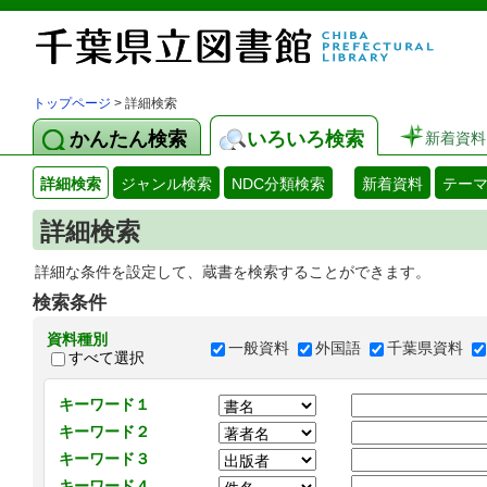
トップページ
> 詳細検索
かんたん検索
いろいろ検索
新着資料
詳細検索
ジャンル検索
NDC分類検索
新着資料
テー
詳細検索
詳細な条件を設定して、蔵書を検索することができます。
検索条件
資料種別
一般資料
外国語
千葉県資料
すべて選択
キーワード１
キーワード２
キーワード３
キーワード４