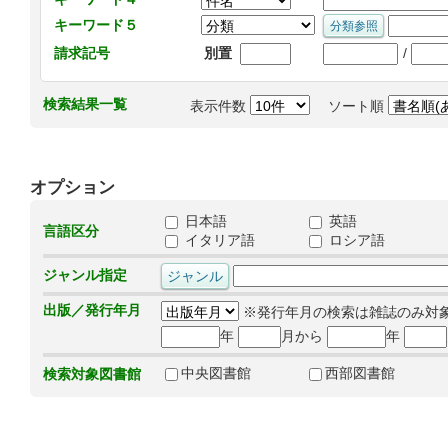
キーワード５
/
請求記号
別置
検索結果一覧
表示件数
ソート順
オプション
日本語
英語
言語区分
イタリア語
ロシア語
ジャンル指定
出版／発行年月
※発行年月の検索は雑誌のみ対
年
月から
年
中央図書館
西部図書館
検索対象図書館