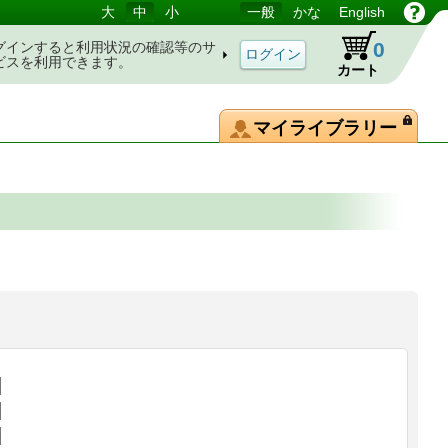
大
中
小
一般
かな
English
0
グインすると利用状況の確認等のサ
ビスを利用できます。
カート
マイライブラリー