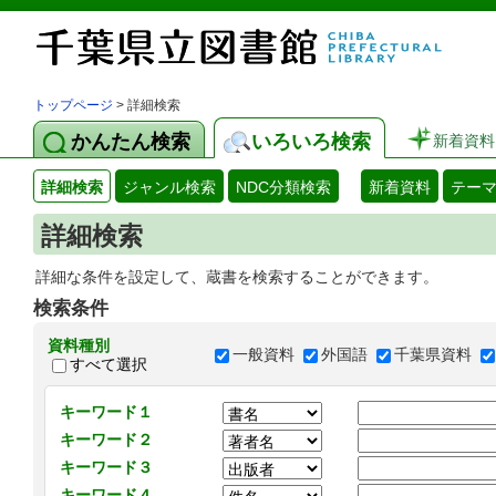
トップページ
> 詳細検索
かんたん検索
いろいろ検索
新着資料
詳細検索
ジャンル検索
NDC分類検索
新着資料
テー
詳細検索
詳細な条件を設定して、蔵書を検索することができます。
検索条件
資料種別
一般資料
外国語
千葉県資料
すべて選択
キーワード１
キーワード２
キーワード３
キーワード４