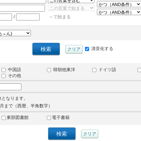
/
～で始まる
清音化する
中国語
韓朝他東洋
ドイツ語
その他
象となります。
月まで（西暦、半角数字）
東部図書館
電子書籍