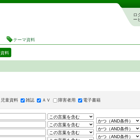
図書館 蔵書検索・予約システム
ロ
ー
テーマ資料
マ資料
児童資料
雑誌
ＡＶ
障害者用
電子書籍