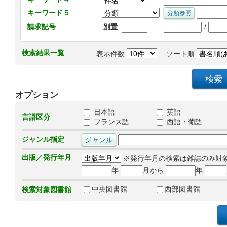
キーワード５
/
請求記号
別置
検索結果一覧
表示件数
ソート順
オプション
日本語
英語
言語区分
フランス語
西語・葡語
ジャンル指定
出版／発行年月
※発行年月の検索は雑誌のみ対
年
月から
年
中央図書館
西部図書館
検索対象図書館