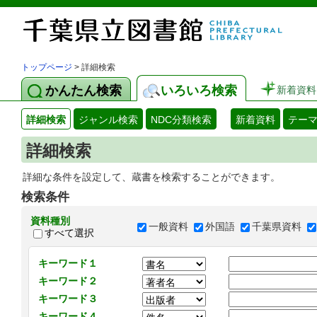
トップページ
> 詳細検索
かんたん検索
いろいろ検索
新着資料
詳細検索
ジャンル検索
NDC分類検索
新着資料
テー
詳細検索
詳細な条件を設定して、蔵書を検索することができます。
検索条件
資料種別
一般資料
外国語
千葉県資料
すべて選択
キーワード１
キーワード２
キーワード３
キーワード４