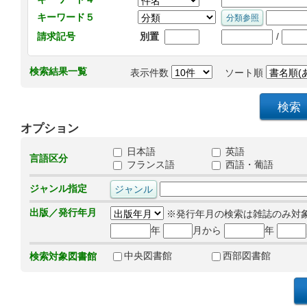
キーワード５
/
請求記号
別置
検索結果一覧
表示件数
ソート順
オプション
日本語
英語
言語区分
フランス語
西語・葡語
ジャンル指定
出版／発行年月
※発行年月の検索は雑誌のみ対
年
月から
年
中央図書館
西部図書館
検索対象図書館