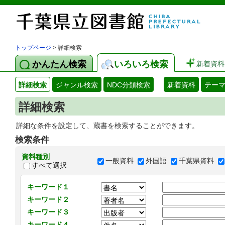
トップページ
> 詳細検索
かんたん検索
いろいろ検索
新着資料
詳細検索
ジャンル検索
NDC分類検索
新着資料
テー
詳細検索
詳細な条件を設定して、蔵書を検索することができます。
検索条件
資料種別
一般資料
外国語
千葉県資料
すべて選択
キーワード１
キーワード２
キーワード３
キーワード４