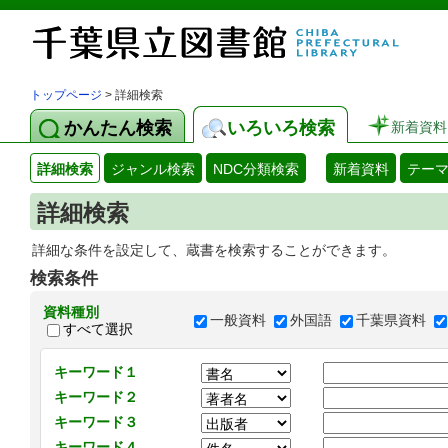
トップページ
> 詳細検索
かんたん検索
いろいろ検索
新着資料
詳細検索
ジャンル検索
NDC分類検索
新着資料
テー
詳細検索
詳細な条件を設定して、蔵書を検索することができます。
検索条件
資料種別
一般資料
外国語
千葉県資料
すべて選択
キーワード１
キーワード２
キーワード３
キーワード４