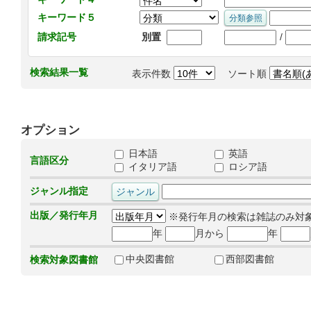
キーワード５
/
請求記号
別置
検索結果一覧
表示件数
ソート順
オプション
日本語
英語
言語区分
イタリア語
ロシア語
ジャンル指定
出版／発行年月
※発行年月の検索は雑誌のみ対
年
月から
年
中央図書館
西部図書館
検索対象図書館