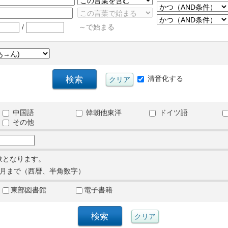
/
～で始まる
清音化する
中国語
韓朝他東洋
ドイツ語
その他
象となります。
月まで（西暦、半角数字）
東部図書館
電子書籍