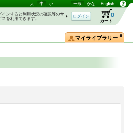
大
中
小
一般
かな
English
0
グインすると利用状況の確認等のサ
ビスを利用できます。
カート
マイライブラリー