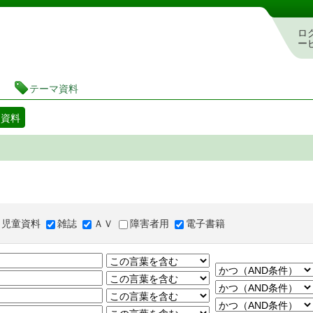
図書館 蔵書検索・予約システム
ロ
ー
テーマ資料
マ資料
児童資料
雑誌
ＡＶ
障害者用
電子書籍