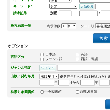
キーワード５
/
請求記号
別置
検索結果一覧
表示件数
ソート順
オプション
日本語
英語
言語区分
フランス語
西語・葡語
ジャンル指定
出版／発行年月
※発行年月の検索は雑誌のみ対
年
月から
年
中央図書館
西部図書館
検索対象図書館