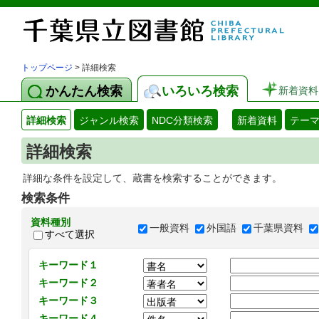
トップページ
> 詳細検索
かんたん検索
いろいろ検索
新着資料
詳細検索
ジャンル検索
NDC分類検索
新着資料
テー
詳細検索
詳細な条件を設定して、蔵書を検索することができます。
検索条件
資料種別
一般資料
外国語
千葉県資料
すべて選択
キーワード１
キーワード２
キーワード３
キーワード４