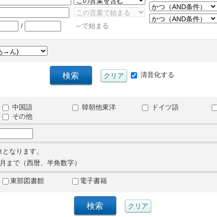
/
～で始まる
清音化する
中国語
韓朝他東洋
ドイツ語
その他
象となります。
月まで（西暦、半角数字）
東部図書館
電子書籍