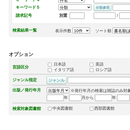
キーワード５
/
請求記号
別置
検索結果一覧
表示件数
ソート順
オプション
日本語
英語
言語区分
イタリア語
ロシア語
ジャンル指定
出版／発行年月
※発行年月の検索は雑誌のみ対
年
月から
年
中央図書館
西部図書館
検索対象図書館