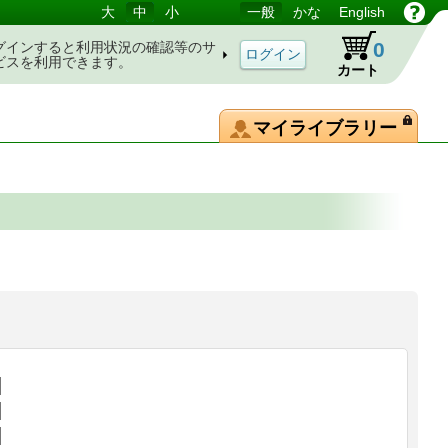
大
中
小
一般
かな
English
0
グインすると利用状況の確認等のサ
ビスを利用できます。
カート
マイライブラリー