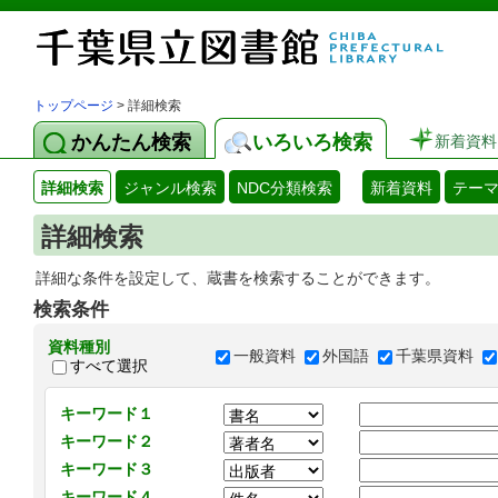
トップページ
> 詳細検索
かんたん検索
いろいろ検索
新着資料
詳細検索
ジャンル検索
NDC分類検索
新着資料
テー
詳細検索
詳細な条件を設定して、蔵書を検索することができます。
検索条件
資料種別
一般資料
外国語
千葉県資料
すべて選択
キーワード１
キーワード２
キーワード３
キーワード４