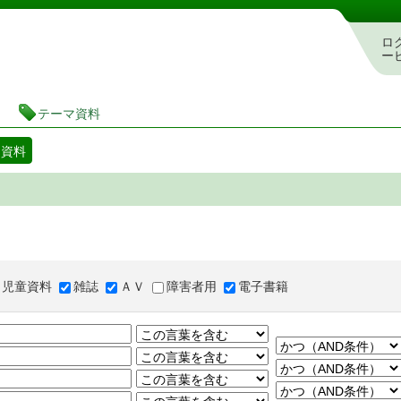
図書館 蔵書検索・予約システム
ロ
ー
テーマ資料
マ資料
児童資料
雑誌
ＡＶ
障害者用
電子書籍