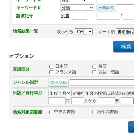
キーワード５
/
請求記号
別置
検索結果一覧
表示件数
ソート順
オプション
日本語
英語
言語区分
フランス語
西語・葡語
ジャンル指定
出版／発行年月
※発行年月の検索は雑誌のみ対
年
月から
年
中央図書館
西部図書館
検索対象図書館