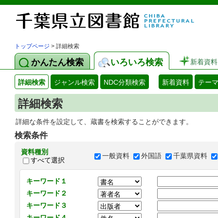
トップページ
> 詳細検索
かんたん検索
いろいろ検索
新着資料
詳細検索
ジャンル検索
NDC分類検索
新着資料
テー
詳細検索
詳細な条件を設定して、蔵書を検索することができます。
検索条件
資料種別
一般資料
外国語
千葉県資料
すべて選択
キーワード１
キーワード２
キーワード３
キーワード４