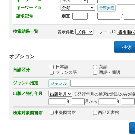
キーワード５
/
請求記号
別置
検索結果一覧
表示件数
ソート順
オプション
日本語
英語
言語区分
フランス語
西語・葡語
ジャンル指定
出版／発行年月
※発行年月の検索は雑誌のみ対
年
月から
年
中央図書館
西部図書館
検索対象図書館