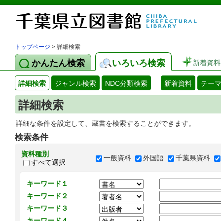
トップページ
> 詳細検索
かんたん検索
いろいろ検索
新着資料
詳細検索
ジャンル検索
NDC分類検索
新着資料
テー
詳細検索
詳細な条件を設定して、蔵書を検索することができます。
検索条件
資料種別
一般資料
外国語
千葉県資料
すべて選択
キーワード１
キーワード２
キーワード３
キーワード４