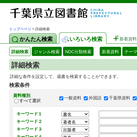
トップページ
> 詳細検索
かんたん検索
いろいろ検索
新着資料
詳細検索
ジャンル検索
NDC分類検索
新着資料
テー
詳細検索
詳細な条件を設定して、蔵書を検索することができます。
検索条件
資料種別
一般資料
外国語
千葉県資料
すべて選択
キーワード１
キーワード２
キーワード３
キーワード４