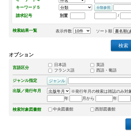
キーワード５
/
請求記号
別置
検索結果一覧
表示件数
ソート順
オプション
日本語
英語
言語区分
フランス語
西語・葡語
ジャンル指定
出版／発行年月
※発行年月の検索は雑誌のみ対
年
月から
年
中央図書館
西部図書館
検索対象図書館