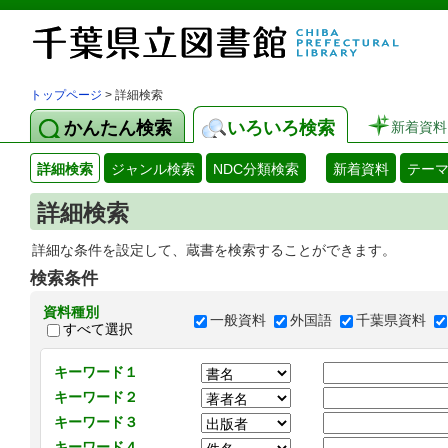
トップページ
> 詳細検索
かんたん検索
いろいろ検索
新着資料
詳細検索
ジャンル検索
NDC分類検索
新着資料
テー
詳細検索
詳細な条件を設定して、蔵書を検索することができます。
検索条件
資料種別
一般資料
外国語
千葉県資料
すべて選択
キーワード１
キーワード２
キーワード３
キーワード４