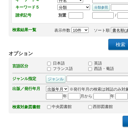
キーワード５
/
請求記号
別置
検索結果一覧
表示件数
ソート順
オプション
日本語
英語
言語区分
フランス語
西語・葡語
ジャンル指定
出版／発行年月
※発行年月の検索は雑誌のみ対
年
月から
年
中央図書館
西部図書館
検索対象図書館