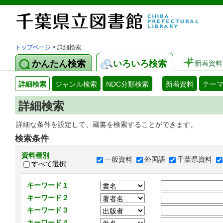
トップページ
> 詳細検索
かんたん検索
いろいろ検索
新着資料
詳細検索
ジャンル検索
NDC分類検索
新着資料
テー
詳細検索
詳細な条件を設定して、蔵書を検索することができます。
検索条件
資料種別
一般資料
外国語
千葉県資料
すべて選択
キーワード１
キーワード２
キーワード３
キーワード４