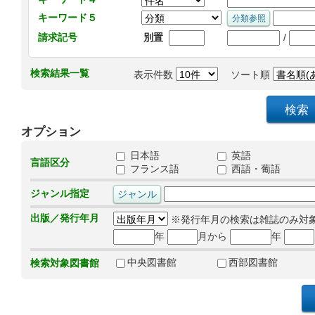
キーワード５
/
請求記号
別置
検索結果一覧
表示件数
ソート順
オプション
日本語
英語
言語区分
フランス語
西語・葡語
ジャンル指定
出版／発行年月
※発行年月の検索は雑誌のみ対
年
月から
年
中央図書館
西部図書館
検索対象図書館