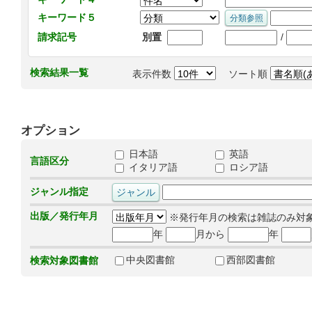
キーワード５
/
請求記号
別置
検索結果一覧
表示件数
ソート順
オプション
日本語
英語
言語区分
イタリア語
ロシア語
ジャンル指定
出版／発行年月
※発行年月の検索は雑誌のみ対
年
月から
年
中央図書館
西部図書館
検索対象図書館