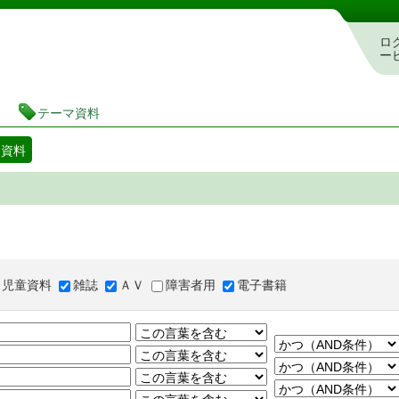
図書館 蔵書検索・予約システム
ロ
ー
テーマ資料
マ資料
児童資料
雑誌
ＡＶ
障害者用
電子書籍