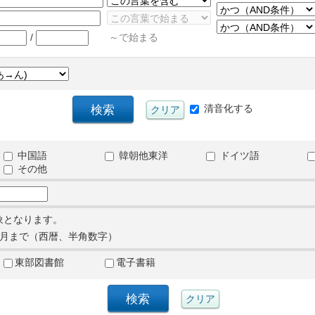
/
～で始まる
清音化する
中国語
韓朝他東洋
ドイツ語
その他
象となります。
月まで（西暦、半角数字）
東部図書館
電子書籍