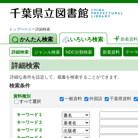
トップページ
> 詳細検索
かんたん検索
いろいろ検索
新着資料
詳細検索
ジャンル検索
NDC分類検索
新着資料
テー
詳細検索
詳細な条件を設定して、蔵書を検索することができます。
検索条件
資料種別
一般資料
外国語
千葉県資料
すべて選択
キーワード１
キーワード２
キーワード３
キーワード４