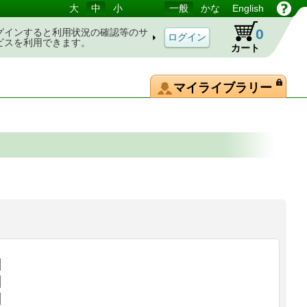
大
中
小
一般
かな
English
0
グインすると利用状況の確認等のサ
ビスを利用できます。
カート
マイライブラリー