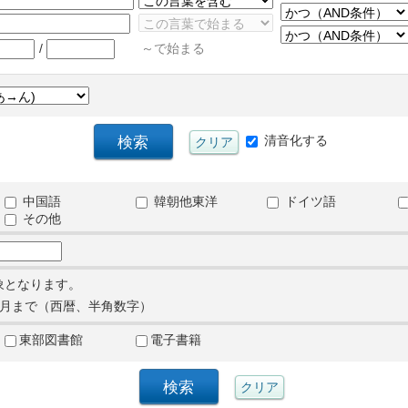
/
～で始まる
清音化する
中国語
韓朝他東洋
ドイツ語
その他
象となります。
月まで（西暦、半角数字）
東部図書館
電子書籍