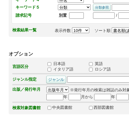
キーワード５
/
請求記号
別置
検索結果一覧
表示件数
ソート順
オプション
日本語
英語
言語区分
イタリア語
ロシア語
ジャンル指定
出版／発行年月
※発行年月の検索は雑誌のみ対
年
月から
年
中央図書館
西部図書館
検索対象図書館