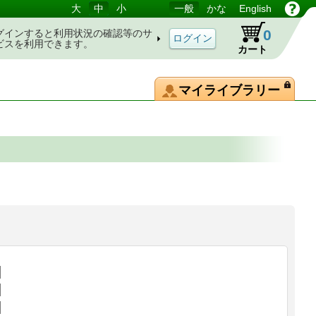
大
中
小
一般
かな
English
0
グインすると利用状況の確認等のサ
ビスを利用できます。
カート
マイライブラリー