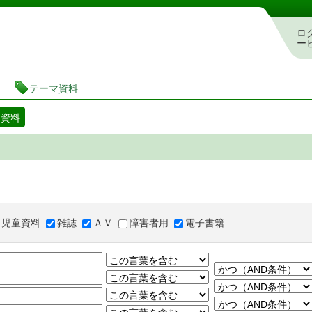
図書館 蔵書検索・予約システム
ロ
ー
テーマ資料
マ資料
児童資料
雑誌
ＡＶ
障害者用
電子書籍