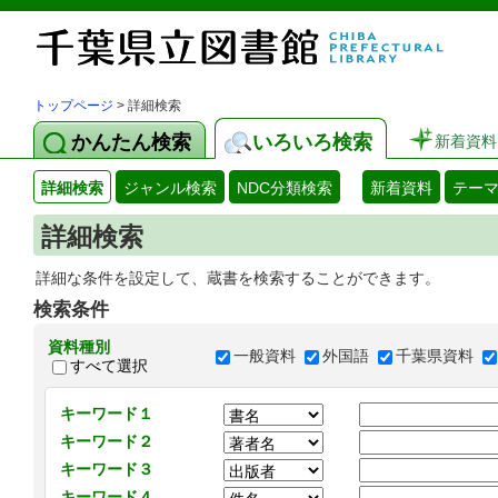
トップページ
> 詳細検索
かんたん検索
いろいろ検索
新着資料
詳細検索
ジャンル検索
NDC分類検索
新着資料
テー
詳細検索
詳細な条件を設定して、蔵書を検索することができます。
検索条件
資料種別
一般資料
外国語
千葉県資料
すべて選択
キーワード１
キーワード２
キーワード３
キーワード４