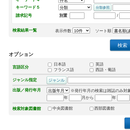
キーワード５
/
請求記号
別置
検索結果一覧
表示件数
ソート順
オプション
日本語
英語
言語区分
フランス語
西語・葡語
ジャンル指定
出版／発行年月
※発行年月の検索は雑誌のみ対
年
月から
年
中央図書館
西部図書館
検索対象図書館