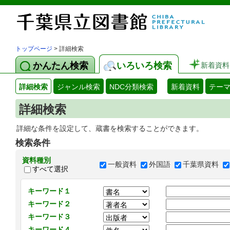
トップページ
> 詳細検索
かんたん検索
いろいろ検索
新着資料
詳細検索
ジャンル検索
NDC分類検索
新着資料
テー
詳細検索
詳細な条件を設定して、蔵書を検索することができます。
検索条件
資料種別
一般資料
外国語
千葉県資料
すべて選択
キーワード１
キーワード２
キーワード３
キーワード４