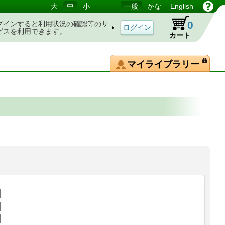
大
中
小
一般
かな
English
0
グインすると利用状況の確認等のサ
ビスを利用できます。
カート
マイライブラリー