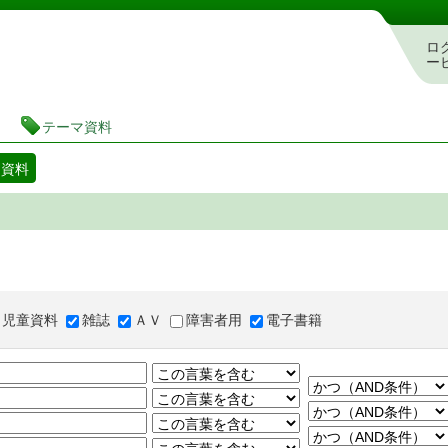
図書館 蔵書検索・予約システム
ロ
ー
テーマ資料
マ資料
児童資料
雑誌
ＡＶ
障害者用
電子書籍