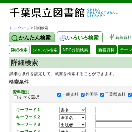
トップページ
> 詳細検索
かんたん検索
いろいろ検索
新着資料
詳細検索
ジャンル検索
NDC分類検索
新着資料
テー
詳細検索
詳細な条件を設定して、蔵書を検索することができます。
検索条件
資料種別
一般資料
外国語
千葉県資料
すべて選択
キーワード１
キーワード２
キーワード３
キーワード４