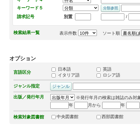
キーワード５
/
請求記号
別置
検索結果一覧
表示件数
ソート順
オプション
日本語
英語
言語区分
イタリア語
ロシア語
ジャンル指定
出版／発行年月
※発行年月の検索は雑誌のみ対
年
月から
年
中央図書館
西部図書館
検索対象図書館