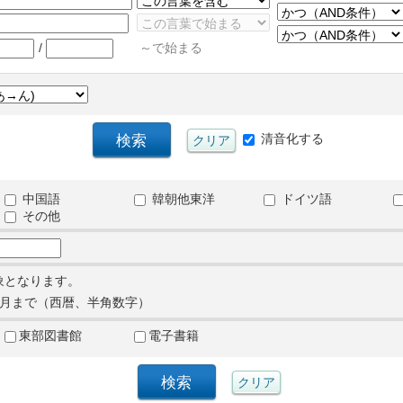
/
～で始まる
清音化する
中国語
韓朝他東洋
ドイツ語
その他
象となります。
月まで（西暦、半角数字）
東部図書館
電子書籍