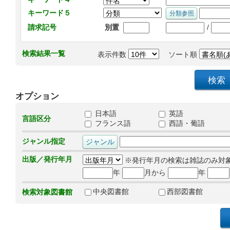
キーワード５
/
請求記号
別置
検索結果一覧
表示件数
ソート順
オプション
日本語
英語
言語区分
フランス語
西語・葡語
ジャンル指定
出版／発行年月
※発行年月の検索は雑誌のみ対
年
月から
年
中央図書館
西部図書館
検索対象図書館