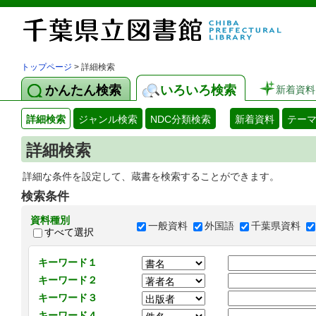
トップページ
> 詳細検索
かんたん検索
いろいろ検索
新着資料
詳細検索
ジャンル検索
NDC分類検索
新着資料
テー
詳細検索
詳細な条件を設定して、蔵書を検索することができます。
検索条件
資料種別
一般資料
外国語
千葉県資料
すべて選択
キーワード１
キーワード２
キーワード３
キーワード４