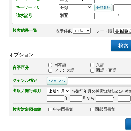
キーワード５
/
請求記号
別置
検索結果一覧
表示件数
ソート順
オプション
日本語
英語
言語区分
フランス語
西語・葡語
ジャンル指定
出版／発行年月
※発行年月の検索は雑誌のみ対
年
月から
年
中央図書館
西部図書館
検索対象図書館