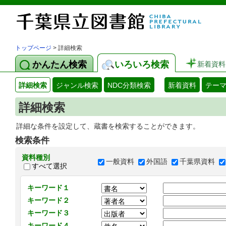
トップページ
> 詳細検索
かんたん検索
いろいろ検索
新着資料
詳細検索
ジャンル検索
NDC分類検索
新着資料
テー
詳細検索
詳細な条件を設定して、蔵書を検索することができます。
検索条件
資料種別
一般資料
外国語
千葉県資料
すべて選択
キーワード１
キーワード２
キーワード３
キーワード４