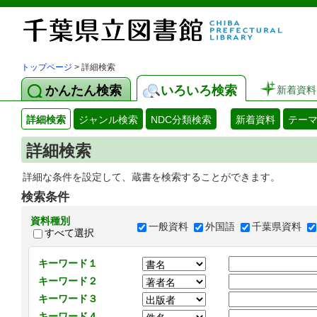
トップページ
> 詳細検索
かんたん検索
いろいろ検索
新着資料
詳細検索
ジャンル検索
NDC分類検索
新着資料
テー
詳細検索
詳細な条件を設定して、蔵書を検索することができます。
検索条件
資料種別
一般資料
外国語
千葉県資料
すべて選択
キーワード１
キーワード２
キーワード３
キーワード４