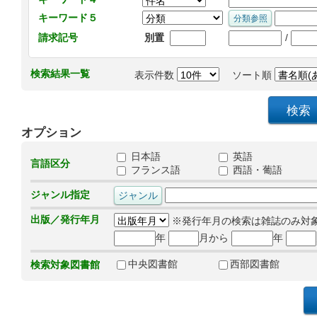
キーワード５
/
請求記号
別置
検索結果一覧
表示件数
ソート順
オプション
日本語
英語
言語区分
フランス語
西語・葡語
ジャンル指定
出版／発行年月
※発行年月の検索は雑誌のみ対
年
月から
年
中央図書館
西部図書館
検索対象図書館