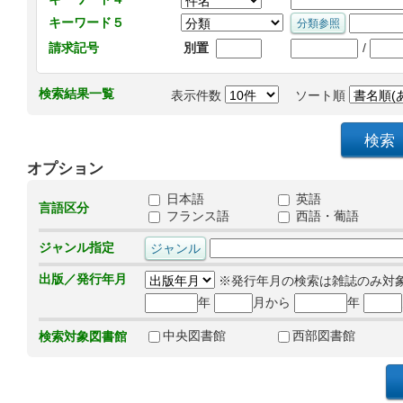
キーワード５
/
請求記号
別置
検索結果一覧
表示件数
ソート順
オプション
日本語
英語
言語区分
フランス語
西語・葡語
ジャンル指定
出版／発行年月
※発行年月の検索は雑誌のみ対
年
月から
年
中央図書館
西部図書館
検索対象図書館