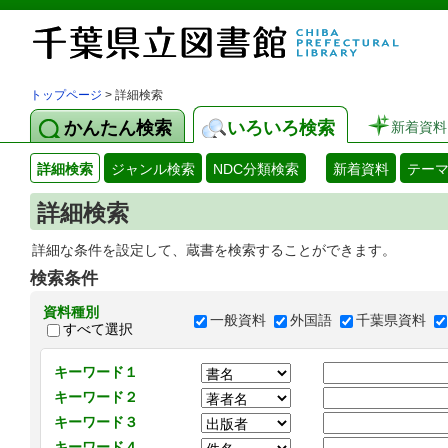
トップページ
> 詳細検索
かんたん検索
いろいろ検索
新着資料
詳細検索
ジャンル検索
NDC分類検索
新着資料
テー
詳細検索
詳細な条件を設定して、蔵書を検索することができます。
検索条件
資料種別
一般資料
外国語
千葉県資料
すべて選択
キーワード１
キーワード２
キーワード３
キーワード４