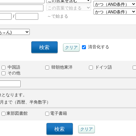
/
～で始まる
清音化する
中国語
韓朝他東洋
ドイツ語
その他
象となります。
月まで（西暦、半角数字）
東部図書館
電子書籍