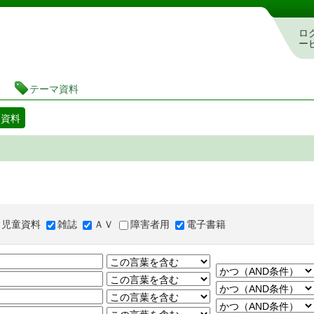
図書館 蔵書検索・予約システム
ロ
ー
テーマ資料
マ資料
児童資料
雑誌
ＡＶ
障害者用
電子書籍