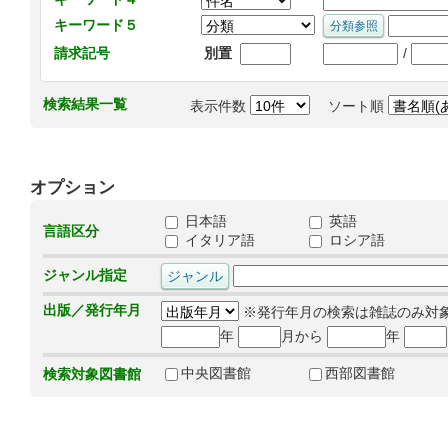
キーワード５
/
請求記号
別置
検索結果一覧
表示件数
ソート順
オプション
日本語
英語
言語区分
イタリア語
ロシア語
ジャンル指定
出版／発行年月
※発行年月の検索は雑誌のみ対
年
月から
年
中央図書館
西部図書館
検索対象図書館