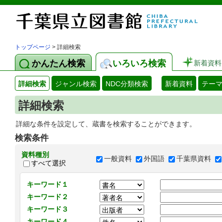
トップページ
> 詳細検索
かんたん検索
いろいろ検索
新着資料
詳細検索
ジャンル検索
NDC分類検索
新着資料
テー
詳細検索
詳細な条件を設定して、蔵書を検索することができます。
検索条件
資料種別
一般資料
外国語
千葉県資料
すべて選択
キーワード１
キーワード２
キーワード３
キーワード４