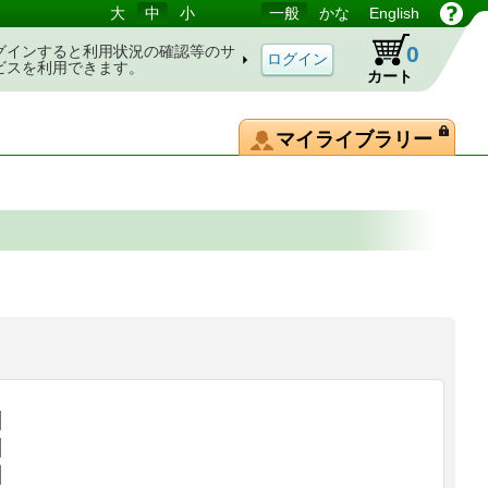
大
中
小
一般
かな
English
0
グインすると利用状況の確認等のサ
ビスを利用できます。
カート
マイライブラリー