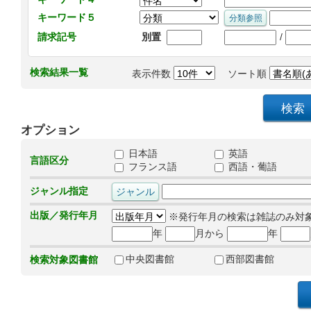
キーワード５
/
請求記号
別置
検索結果一覧
表示件数
ソート順
オプション
日本語
英語
言語区分
フランス語
西語・葡語
ジャンル指定
出版／発行年月
※発行年月の検索は雑誌のみ対
年
月から
年
中央図書館
西部図書館
検索対象図書館