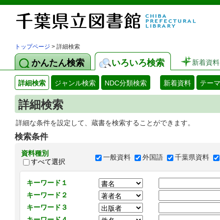
トップページ
> 詳細検索
かんたん検索
いろいろ検索
新着資料
詳細検索
ジャンル検索
NDC分類検索
新着資料
テー
詳細検索
詳細な条件を設定して、蔵書を検索することができます。
検索条件
資料種別
一般資料
外国語
千葉県資料
すべて選択
キーワード１
キーワード２
キーワード３
キーワード４