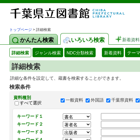
トップページ
> 詳細検索
かんたん検索
いろいろ検索
新着資料
詳細検索
ジャンル検索
NDC分類検索
新着資料
テー
詳細検索
詳細な条件を設定して、蔵書を検索することができます。
検索条件
資料種別
一般資料
外国語
千葉県資料
すべて選択
キーワード１
キーワード２
キーワード３
キーワード４