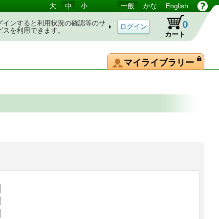
大
中
小
一般
かな
English
0
グインすると利用状況の確認等のサ
ビスを利用できます。
カート
マイライブラリー