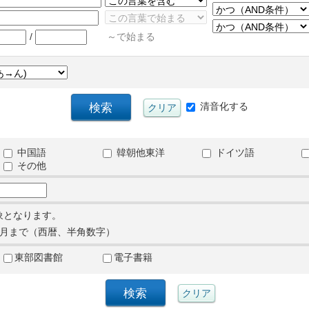
/
～で始まる
清音化する
中国語
韓朝他東洋
ドイツ語
その他
象となります。
月まで（西暦、半角数字）
東部図書館
電子書籍