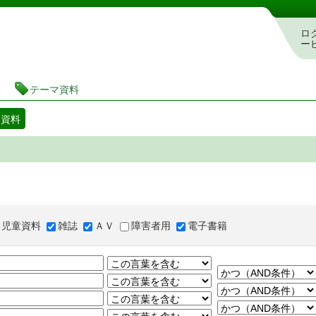
図書館 蔵書検索・予約システム
ロ
ー
テーマ資料
マ資料
児童資料
雑誌
ＡＶ
障害者用
電子書籍