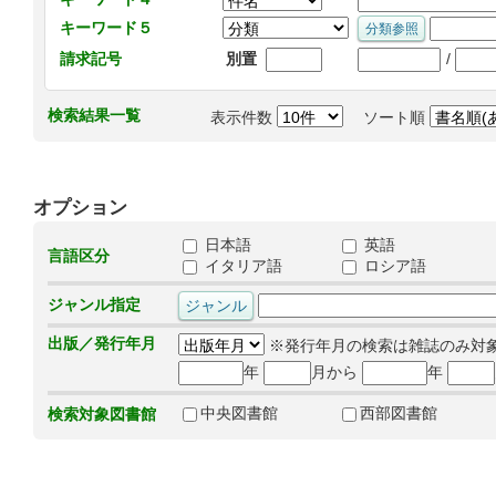
キーワード５
/
請求記号
別置
検索結果一覧
表示件数
ソート順
オプション
日本語
英語
言語区分
イタリア語
ロシア語
ジャンル指定
出版／発行年月
※発行年月の検索は雑誌のみ対
年
月から
年
中央図書館
西部図書館
検索対象図書館