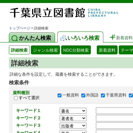
トップページ
> 詳細検索
かんたん検索
いろいろ検索
新着資料
詳細検索
ジャンル検索
NDC分類検索
新着資料
テー
詳細検索
詳細な条件を設定して、蔵書を検索することができます。
検索条件
資料種別
一般資料
外国語
千葉県資料
すべて選択
キーワード１
キーワード２
キーワード３
キーワード４