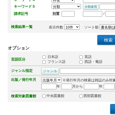
キーワード５
/
請求記号
別置
検索結果一覧
表示件数
ソート順
オプション
日本語
英語
言語区分
フランス語
西語・葡語
ジャンル指定
出版／発行年月
※発行年月の検索は雑誌のみ対
年
月から
年
中央図書館
西部図書館
検索対象図書館